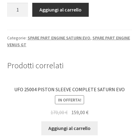
Shop
UFO2010
Aggiungi al carrello
CRANKSHAFT
SATURN/VENUS
FUEL
EVO
quantità
Categorie:
SPARE PART ENGINE SATURN EVO
,
SPARE PART ENGINE
TYRE WARMER
VENUS GT
Team Drivers
Prodotti correlati
Contact
CARRELLO
UFO 25004 PISTON SLEEVE COMPLETE SATURN EVO
IN OFFERTA!
Checkout
170,00
€
159,00
€
BODY
Aggiungi al carrello