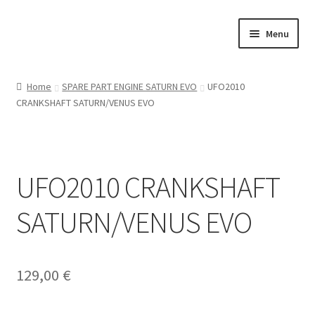
Vai
Vai
Menu
alla
al
navigazione
contenuto
Home
Home
SPARE PART ENGINE SATURN EVO
UFO2010
CRANKSHAFT SATURN/VENUS EVO
Il mio account
RAPTOR CARS
UFO2010 CRANKSHAFT
ON ROAD
SATURN/VENUS EVO
GT
OFF ROAD
129,00
€
TOURING