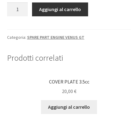
Shop
UFO3001
Aggiungi al carrello
HEAD
VENUS
FUEL
GT
quantità
Categoria:
SPARE PART ENGINE VENUS GT
TYRE WARMER
Team Drivers
Prodotti correlati
Contact
COVER PLATE 3.5cc
CARRELLO
20,00
€
Checkout
Aggiungi al carrello
BODY