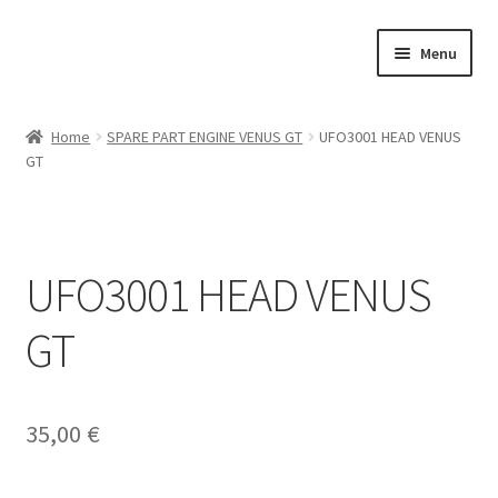
Vai
Vai
Menu
alla
al
navigazione
contenuto
Home
Home
SPARE PART ENGINE VENUS GT
UFO3001 HEAD VENUS
GT
Il mio account
RAPTOR CARS
UFO3001 HEAD VENUS
ON ROAD
GT
GT
OFF ROAD
35,00
€
TOURING