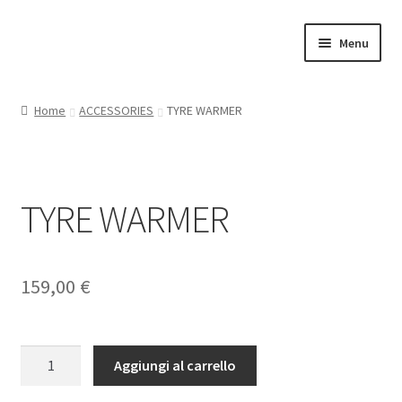
Vai
Vai
Menu
alla
al
navigazione
contenuto
Home
Home
ACCESSORIES
TYRE WARMER
Il mio account
RAPTOR CARS
TYRE WARMER
ON ROAD
GT
159,00
€
OFF ROAD
TYRE
Aggiungi al carrello
TOURING
WARMER
quantità