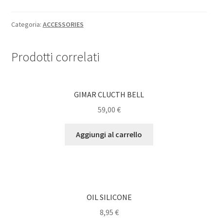
Shop
Categoria:
ACCESSORIES
FUEL
Prodotti correlati
TYRE WARMER
Team Drivers
GIMAR CLUCTH BELL
59,00
€
Contact
Aggiungi al carrello
CARRELLO
Checkout
BODY
OIL SILICONE
8,95
€