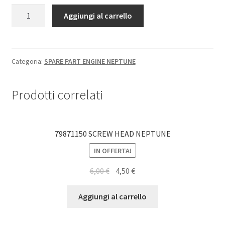
Shop
2A405001
Aggiungi al carrello
CONROD
NEPTUNE
FUEL
quantità
Categoria:
SPARE PART ENGINE NEPTUNE
TYRE WARMER
Team Drivers
Prodotti correlati
Contact
79871150 SCREW HEAD NEPTUNE
CARRELLO
IN OFFERTA!
Checkout
6,00
€
4,50
€
BODY
Aggiungi al carrello