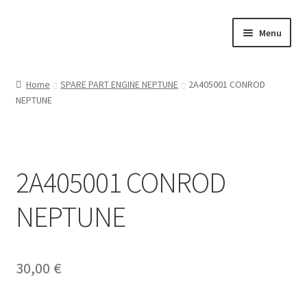
Vai
Vai
Menu
alla
al
navigazione
contenuto
Home
Home
SPARE PART ENGINE NEPTUNE
2A405001 CONROD
NEPTUNE
Il mio account
RAPTOR CARS
2A405001 CONROD
ON ROAD
NEPTUNE
GT
OFF ROAD
30,00
€
TOURING